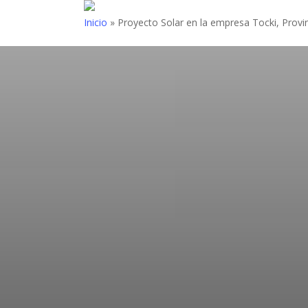
Skip
Inicio
»
Proyecto Solar en la empresa Tocki, Provi
to
main
content