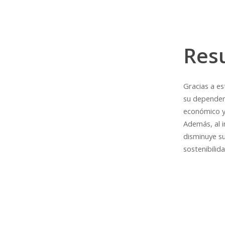
Res
Gracias a es
su dependenc
económico y
Además, al i
disminuye s
sostenibilida