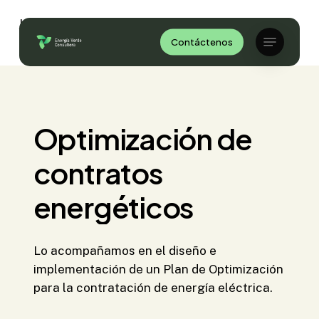
Skip
Inicio
»
Servicios
»
Optimización de contratos
to
Menu
energéticos
Contáctenos
Close
main
Menu
content
Optimización
de
contratos
energéticos
Lo acompañamos en el diseño e
implementación de un Plan de Optimización
para la contratación de energía eléctrica.