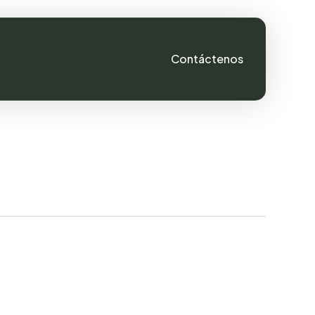
C
o
n
t
á
c
t
e
n
o
s