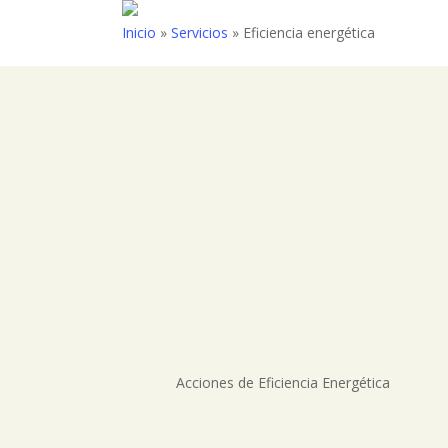
Skip
Inicio
»
Servicios
»
Eficiencia energética
to
main
content
Acciones de Eficiencia Energética