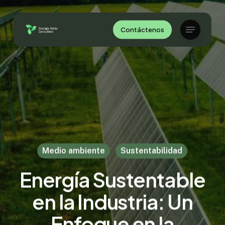
Skip
to
Menu
Contáctenos
Close
main
Menu
content
Medio ambiente
Sustentabilidad
Energía Sustentable
en la Industria: Un
Enfoque en la