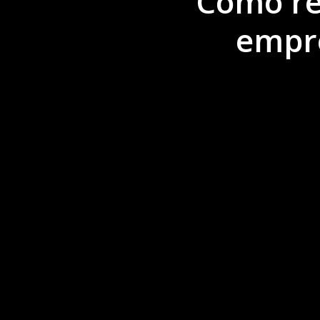
Cómo red
empre