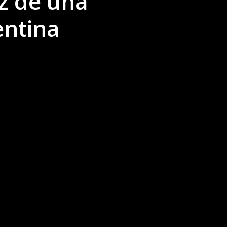
uz de una
entina